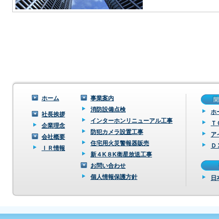
ホーム
事業案内
消防設備点検
ホ
社長挨拶
インターホンリニューアル工事
Ｔ
企業理念
防犯カメラ設置工事
ア
会社概要
住宅用火災警報器販売
Ｄ
ＩＲ情報
新４K８K衛星放送工事
お問い合わせ
個人情報保護方針
日