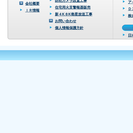
防犯カメラ設置工事
ア
会社概要
住宅用火災警報器販売
Ｄ
ＩＲ情報
新４K８K衛星放送工事
株
お問い合わせ
個人情報保護方針
日